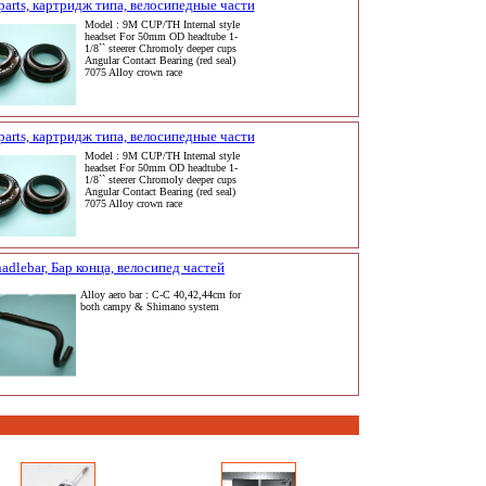
arts, картридж типа, велосипедные части
Model : 9M CUP/TH Internal style
headset For 50mm OD headtube 1-
1/8`` steerer Chromoly deeper cups
Angular Contact Bearing (red seal)
7075 Alloy crown race
arts, картридж типа, велосипедные части
Model : 9M CUP/TH Internal style
headset For 50mm OD headtube 1-
1/8`` steerer Chromoly deeper cups
Angular Contact Bearing (red seal)
7075 Alloy crown race
adlebar, Бар конца, велосипед частей
Alloy aero bar : C-C 40,42,44cm for
both campy & Shimano system