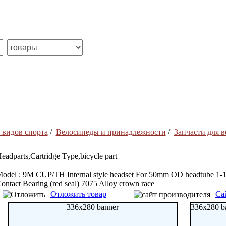
 видов спорта
/
Велосипеды и принадлежности
/
Запчасти для 
eadparts,Cartridge Type,bicycle part
odel : 9M CUP/TH Internal style headset For 50mm OD headtube 1-1/
ontact Bearing (red seal) 7075 Alloy crown race
Отложить товар
Са
336x280 banner
336x280 b