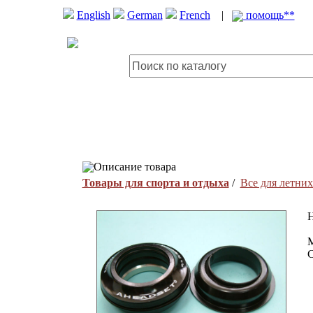
English
German
French
|
помощь**
Описание товара
Товары для спорта и отдыха
/
Все для летних
H
M
C