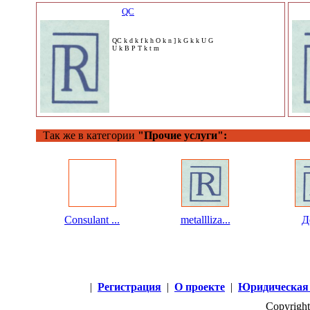
QC
QC k d k f k h O k n ] k G k k U G
U k B P T k t m
Так же в категории
"Прочие услуги":
Consulant ...
metallliza...
Де
|
Регистрация
|
О проекте
|
Юридическая
Copyright