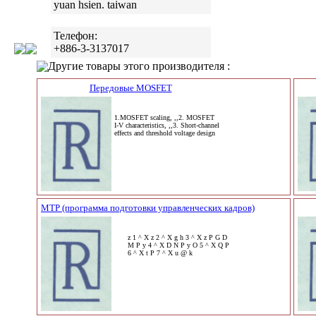
yuan hsien. taiwan
Телефон:
+886-3-3137017
Другие товары этого производителя :
Передовые MOSFET
1.MOSFET scaling, ,,2. MOSFET
I-V characteristics, ,,3. Short-channel
effects and threshold voltage design
MTP (программа подготовки управленческих кадров)
z 1 ^ X z 2 ^ X g h 3 ^ X z P G D
M P y 4 ^ X D N P y O 5 ^ X Q P
6 ^ X t P 7 ^ X u @ k