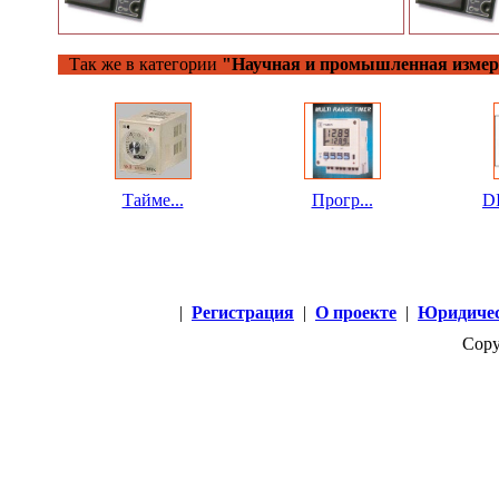
Так же в категории
"Научная и промышленная измер
Тайме...
Прогр...
DI
|
Регистрация
|
О проекте
|
Юридичес
Copy