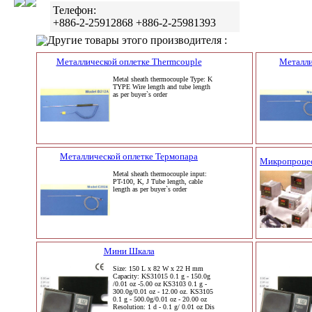
Телефон:
+886-2-25912868 +886-2-25981393
Другие товары этого производителя :
Металлической оплетке Thermcouple
Металли
Metal sheath thermocouple Type: K
TYPE Wire length and tube length
as per buyer`s order
Металлической оплетке Термопара
Микропроцес
Metal sheath thermocouple input:
PT-100, K, J Tube length, cable
length as per buyer`s order
Мини Шкала
Size: 150 L x 82 W x 22 H mm
Capacity: KS31015 0.1 g - 150.0g
/0.01 oz -5.00 oz KS3103 0.1 g -
300.0g/0.01 oz - 12.00 oz. KS3105
0.1 g - 500.0g/0.01 oz - 20.00 oz
Resolution: 1 d - 0.1 g/ 0.01 oz Dis