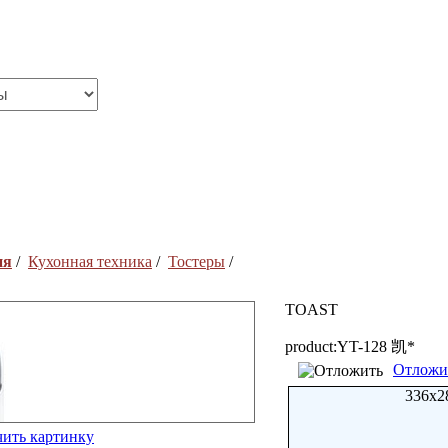
ия
/
Кухонная техника
/
Тостеры
/
TOAST
product:YT-128 凯*
Отложи
336x2
чить картинку