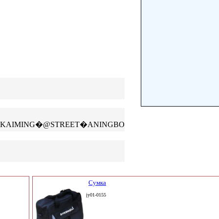
KAIMING�@STREET�ANINGBO
Сумка
jy01-0155