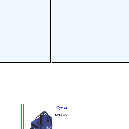
Сумка
jy01-0156