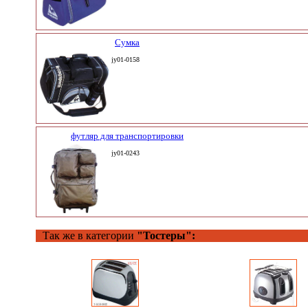
Сумка
jy01-0158
футляр для транспортировки
jy01-0243
Так же в категории
"Тостеры":