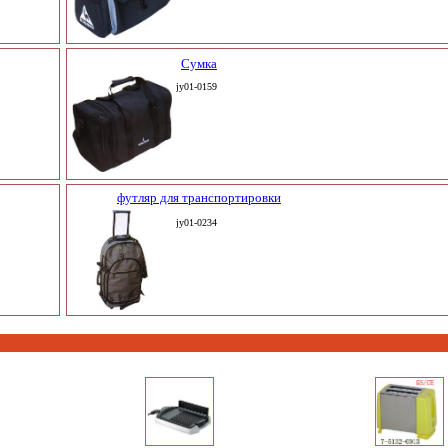
Сумка
jy01-0159
футляр для транспортировки
jy01-0234