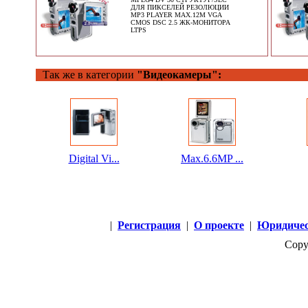
ДЛЯ ПИКСЕЛЕЙ РЕЗОЛЮЦИИ
MP3 PLAYER MAX.12M VGA
CMOS DSC 2.5 ЖК-МОНИТОРА
LTPS
Так же в категории
"Видеокамеры":
Digital Vi...
Max.6.6MP ...
|
Регистрация
|
О проекте
|
Юридичес
Copy