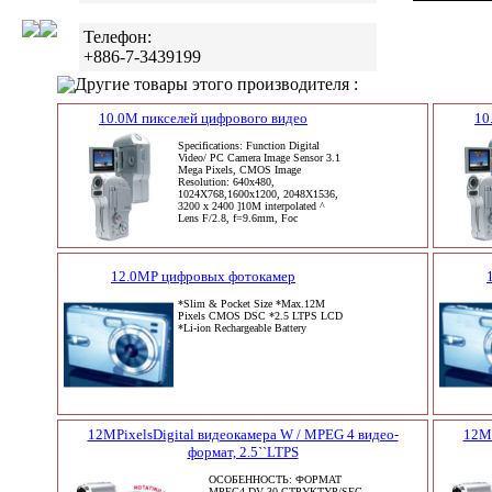
Телефон:
+886-7-3439199
Другие товары этого производителя :
10.0M пикселей цифрового видео
10
Specifications: Function Digital
Video/ PC Camera Image Sensor 3.1
Mega Pixels, CMOS Image
Resolution: 640x480,
1024X768,1600x1200, 2048X1536,
3200 x 2400 ]10M interpolated ^
Lens F/2.8, f=9.6mm, Foc
12.0MP цифровых фотокамер
*Slim & Pocket Size *Max.12M
Pixels CMOS DSC *2.5 LTPS LCD
*Li-ion Rechargeable Battery
12MPixelsDigital видеокамера W / MPEG 4 видео-
12MP
формат, 2.5``LTPS
ОСОБЕННОСТЬ: ФОРМАТ
MPEG4 DV 30 СТРУКТУР/SEC