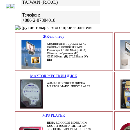
TAIWAN (R.O.C.)
Телефон:
+886-2-87884018
Другие товары этого производителя :
ЖК-монитор
Спецификация: ПАНЕЛЬ G17.0
дюймовый цветной TFT-Max.
Резолюция G1280 1024 (SXGA)
Область отображения (H)
G337.920mm (H) 270.336mm (V)
Шаг
MAXTOR ЖЕСТКИЙ ДИСК
АЛМАЗ ЖЕСТКОГО ДИСКА
MAXTOR МАКС. ПЛЮС 8 40 ГБ
MP3 PLAYER
ЦЕНА ЕДИНИЦЫ МОДЕЛИ №
GUS-P11 (USD) 64 МБ FM GW
31.2 ЦЕНЫ ЕДИНИЦЫ (USD) 128