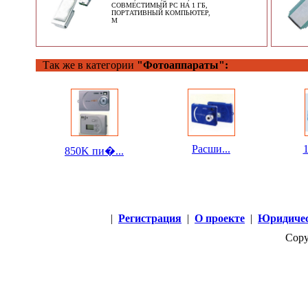
СОВМЕСТИМЫЙ PC НА 1 ГБ,
ПОРТАТИВНЫЙ КОМПЬЮТЕР,
M
Так же в категории
"Фотоаппараты":
Расши...
1
850K пи�...
|
Регистрация
|
О проекте
|
Юридичес
Copy