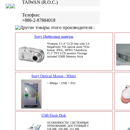
TAIWAN (R.O.C.)
Телефон:
+886-2-87884018
Другие товары этого производителя :
Sony Цифровые камеры
*Features 1/1.8``CCD chip with 5.0
MegaPixels *3X optical zoom *File
format: JPEG, MPEG *Autofocus
*1.5``TFT LCD monitor *Storage
included 32MB Memory Stick
Sony Optical Mouse - White
> 800dpi > USB + PS2
USB Flash Disk
ОСОБЕННОСТИ: СИСТЕМНЫЕ
ТРЕБОВАНИЯ: ДОСТУПНЫЙ С
128 МБ, 256 МБ, 512 МБ,