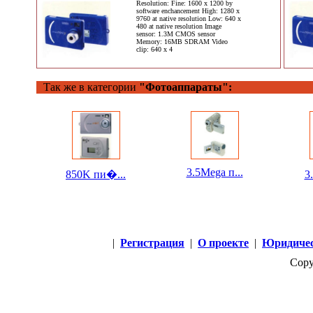
(�����): 480 (H) X 3 RGB X
Resolution: Fine: 1600 x 1200 by
234-���������
software enchancement High: 1280 x
9760 at native resolution Low: 640 x
����
480 at native resolution Image
sensor: 1.3M CMOS sensor
Memory: 16MB SDRAM Video
clip: 640 x 4
Так же в категории
"Фотоаппараты":
3.5Mega п...
850K пи�...
3
|
Регистрация
|
О проекте
|
Юридичес
Copy