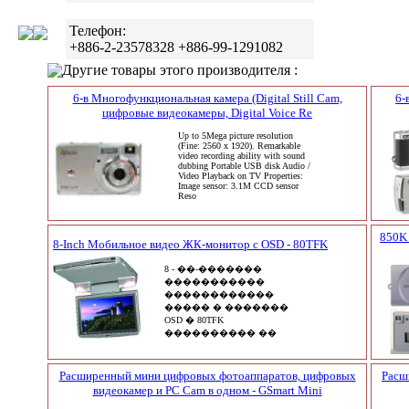
Телефон:
+886-2-23578328 +886-99-1291082
Другие товары этого производителя :
6-в Многофункциональная камера (Digital Still Cam,
6-
цифровые видеокамеры, Digital Voice Re
Up to 5Mega picture resolution
(Fine: 2560 x 1920). Remarkable
video recording ability with sound
dubbing Portable USB disk Audio /
Video Playback on TV Properties:
Image sensor: 3.1M CCD sensor
Reso
850K 
8-Inch Мобильное видео ЖК-монитор с OSD - 80TFK
8 - ��-�������
�����������
������������
����� � �������
OSD � 80TFK
���������� ��
������ ������: 172
(H) X 96-��������� MM
(8 ������)
Расширенный мини цифровых фотоаппаратов, цифровых
Расш
����������
видеокамер и PC Cam в одном - GSmart Mini
���������