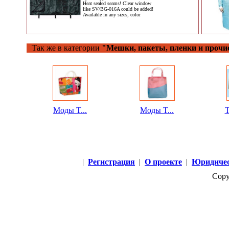
Heat sealed seams! Clear window
like SV/BG-016A could be added!
Available in any sizes, color
Так же в категории
"Мешки, пакеты, пленки и прочи
Моды T...
Моды T...
T
|
Регистрация
|
О проекте
|
Юридичес
Copy