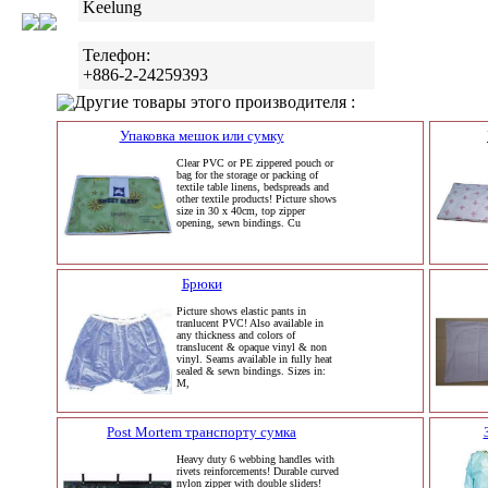
Keelung
Телефон:
+886-2-24259393
Другие товары этого производителя :
Упаковка мешок или сумку
Clear PVC or PE zippered pouch or
bag for the storage or packing of
textile table linens, bedspreads and
other textile products! Picture shows
size in 30 x 40cm, top zipper
opening, sewn bindings. Cu
Брюки
Picture shows elastic pants in
tranlucent PVC! Also available in
any thickness and colors of
translucent & opaque vinyl & non
vinyl. Seams available in fully heat
sealed & sewn bindings. Sizes in:
M,
Post Mortem транспорту сумка
Heavy duty 6 webbing handles with
rivets reinforcements! Durable curved
nylon zipper with double sliders!