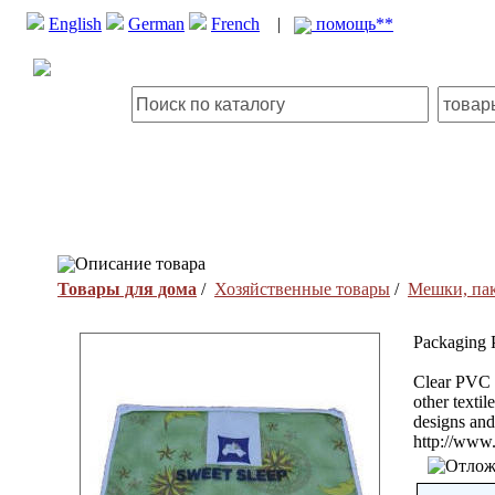
English
German
French
|
помощь**
Описание товара
Товары для дома
/
Хозяйственные товары
/
Мешки, пак
Packaging 
Clear PVC o
other texti
designs and 
http://www.