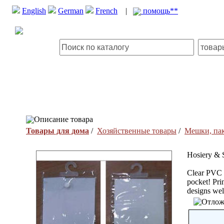
English
German
French
|
помощь**
Описание товара
Товары для дома
/
Хозяйственные товары
/
Мешки, пак
Hosiery & 
Clear PVC o
pocket! Pri
designs we