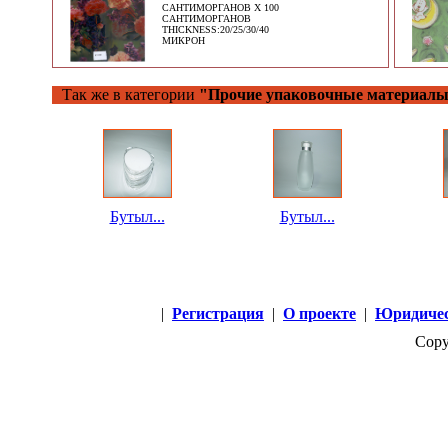
САНТИМОРГАНОВ X 100
САНТИМОРГАНОВ
THICKNESS:20/25/30/40
МИКРОН
Так же в категории
"Прочие упаковочные материалы
Бутыл...
Бутыл...
|
Регистрация
|
О проекте
|
Юридичес
Copy