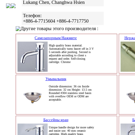
Lukang Chen, Changhwa Hsien
Телефон:
+886-4-7715604 +886-4-7717750
Другие товары этого производителя :
Самозапорным Нажмите
Нержа
High quality brass material.
Automatically turns faucet off in 3 V
5 seconds after pushing. Second is
adjustable according to client s
request and order. Self-closing
cartridge. Chrome
Умывальник
Outside dimension: 36 cm Inside
dimension: 32 cm Height: 13.5 cm
Rounded #304 stainless steel basin
with overflow OEM or ODM are
acceptable.
Бассейны кран
Б
Unique handle design for more safety
and easier use. 40 mm ceramic
cartridge. High quality brass