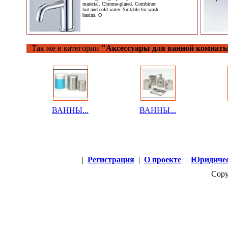
material. Chrome-plated. Combines
hot and cold water. Suitable for wash
basins. O
Так же в категории
"Аксессуары для ванной комнат
ВАННЫ...
ВАННЫ...
|
Регистрация
|
О проекте
|
Юридичес
Copy