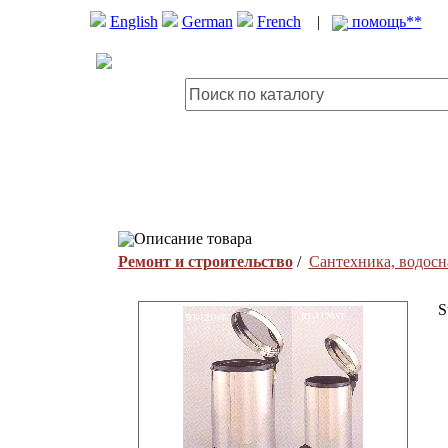
English
German
French
|
помощь**
Описание товара
Ремонт и строительство
/
Сантехника, водосн
S