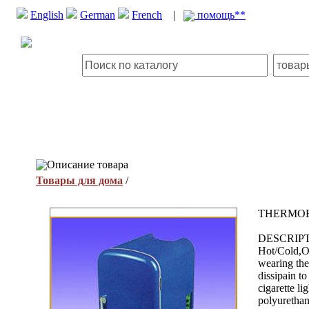
English
German
French
|
помощь**
Описание товара
Товары для дома
/
THERMOE
DESCRIPTIO
Hot/Cold,O
wearing the
dissipain t
cigarette li
polyuretha