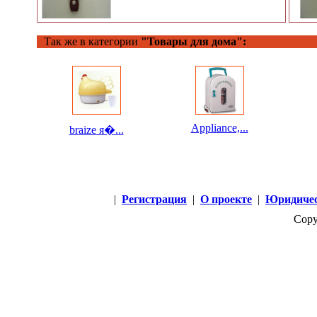
Так же в категории
"Товары для дома":
Appliance,...
braize я�...
|
Регистрация
|
О проекте
|
Юридичес
Copy