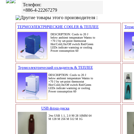
Телефон:
+886-4-22267279
Другие товары этого производителя :
ТЕРМОЭЛЕКТРИЧЕСКИЕ CO0LER & ТЕПЛЕЕ
Терм
DESCRIPTION: Cools to 20 J
below ambient temperature Warms to
+70 J by set-point thermostat
Hot/Cold,On/Off switch Red/Green
LEDs indicate warming or cooling
Power consumption 60
Термоэлектрический охладитель & ТЕПЛЕЕ
DESCRIPTION: Cools to 20 J
below ambient temperature Warms to
+70 J by set-point thermostat
Hot/Cold,On/Off switch Red/Green
LEDs indicate warming or cooling
Power consumption 60
USB флэш-диска
Это USB 1.1, 2.0 90 28 10MM 64
M 128 M 256 M 512 M 1G