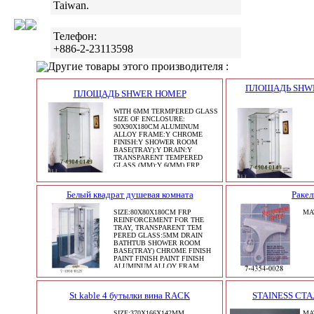
Taiwan.
Телефон:
+886-2-23113598
Другие товары этого производителя :
ПЛОЩАДЬ SHWE
ПЛОЩАДЬ SHWER НОМЕР
WITH 6MM TERMPERED GLASS
SIZE OF ENCLOSURE:
90X90X180CM ALUMINUM
ALLOY FRAME:Y CHROME
FINISH:Y SHOWER ROOM
BASE(TRAY):Y DRAIN:Y
TRANSPARENT TEMPERED
GLASS (MM):Y 6(MM) FRP
REINFORCEMENT FOR THE
TRAY:
Белый квадрат душевая комната
Раке
SIZE:80X80X180CM FRP
MA
REINFORCEMENT FOR THE
TRAY, TRANSPARENT TEM
PERED GLASS:5MM DRAIN
BATHTUB SHOWER ROOM
BASE(TRAY) CHROME FINISH
PAINT FINISH PAINT FINISH
ALUMINUM ALLOY FRAM
St kable 4 бутылки вина RACK
STAINESS СТ
SIZE:370X166X142MM
MA