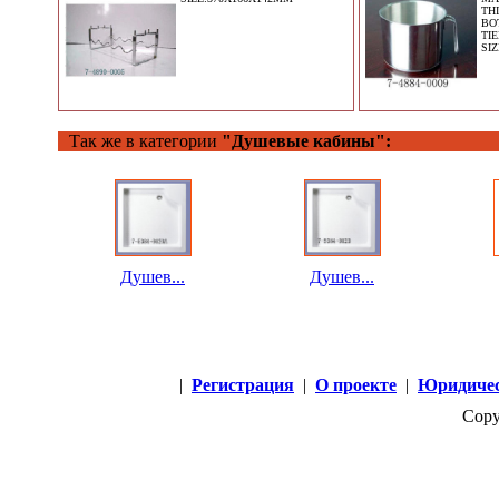
TH
BO
TI
SI
Так же в категории
"Душевые кабины":
Душев...
Душев...
|
Регистрация
|
О проекте
|
Юридичес
Copy