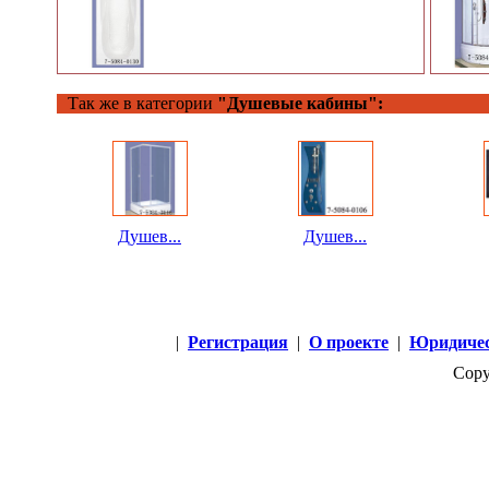
Так же в категории
"Душевые кабины":
Душев...
Душев...
|
Регистрация
|
О проекте
|
Юридичес
Copy