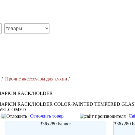
и
/
Прочие аксессуары для кухни
/
NAPKIN RACK/HOLDER
NAPKIN RACK/HOLDER COLOR-PAINTED TEMPERED GLASS
WELCOMED
Отложить товар
Са
336x280 banner
336x280 b