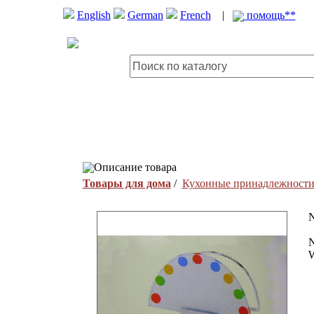
English
German
French
|
помощь**
Описание товара
Товары для дома
/
Кухонные принадлежност