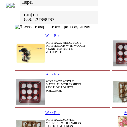
Taipei
Телефон:
+886-2-27658767
Другие товары этого производителя :
Wine R k
WINE RACK METAL PLATE
WINE HOLDER WITH WOODEN
STAND OEM DESIGN
WELCOMED
Wine R k
WINE RACK ACRYLIC
MATERIAL WITH FASHION
STYLE OEM DESIGN
WELCOMED
Wine R k
А
WINE RACK ACRYLIC
MATERIAL WITH FASHION
STYLE OEM DESIGN