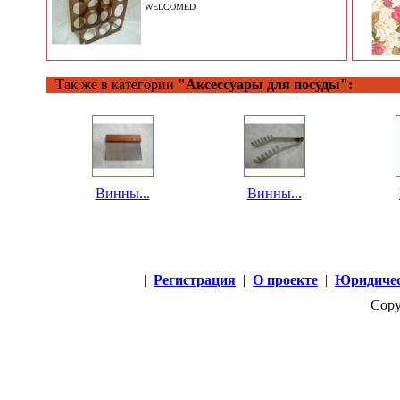
WELCOMED
Так же в категории
"Аксессуары для посуды":
Винны...
Винны...
|
Регистрация
|
О проекте
|
Юридичес
Copy