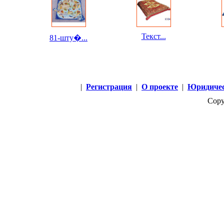
Текст...
81-шту�...
|
Регистрация
|
О проекте
|
Юридичес
Copy