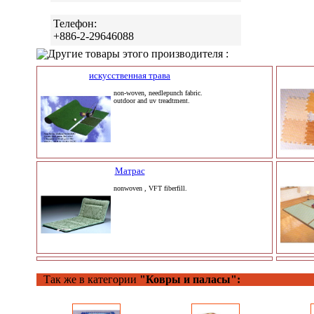
Телефон:
+886-2-29646088
Другие товары этого производителя :
искусственная трава
non-woven, needlepunch fabric.
outdoor and uv treadtment.
Матрас
nonwoven , VFT fiberfill.
Так же в категории
"Ковры и паласы":