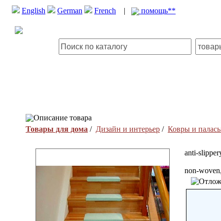
English
German
French
|
помощь**
Описание товара
Товары для дома
/
Дизайн и интерьер
/
Ковры и палас
anti-slipper
non-woven,