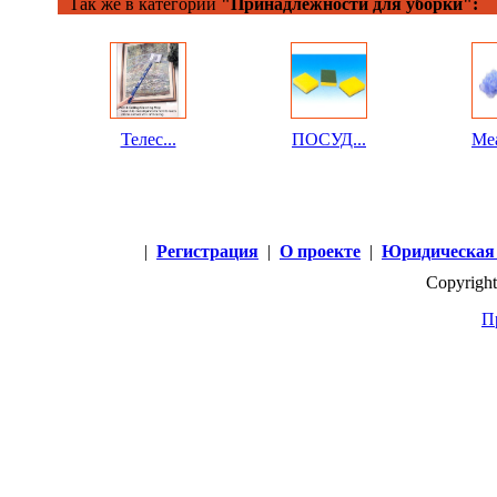
Так же в категории
"Принадлежности для уборки":
Телес...
ПОСУД...
Меа
|
Регистрация
|
О проекте
|
Юридическая
Copyright
П