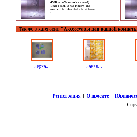
(450R on 450mm axis centered)
Please e-mail us the inquiry. The
price will be calculated subject to our
cl
Так же в категории
"Аксессуары для ванной комнат
Зерка...
Занав...
|
Регистрация
|
О проекте
|
Юридичес
Copy