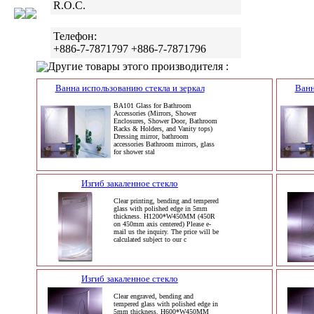
R.O.C.
Телефон:
+886-7-7871797 +886-7-7871796
Другие товары этого производителя :
Ванна использованию стекла и зеркал
Ванн
BA101 Glass for Bathroom
Accessories (Mirrors, Shower
Enclosures, Shower Door, Bathroom
Racks & Holders, and Vanity tops)
Dressing mirror, bathroom
accessories Bathroom mirrors, glass
for shower stal
Изгиб закаленное стекло
Clear printing, bending and tempered
glass with polished edge in 5mm
thickness. H1200*W450MM (450R
on 450mm axis centered) Please e-
mail us the inquiry. The price will be
calculated subject to our c
Изгиб закаленное стекло
Clear engraved, bending and
tempered glass with polished edge in
5mm thickness. H600*W450MM