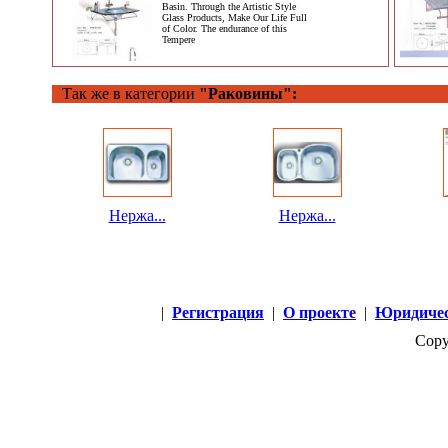
Basin. Through the Artistic Style
Glass Products, Make Our Life Full
of Color. The endurance of this
Tempere
Так же в категории
"Раковины":
Нержа...
Нержа...
|
Регистрация
|
О проекте
|
Юридичес
Copy