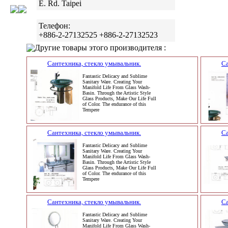
E. Rd. Taipei
Телефон:
+886-2-27132525 +886-2-27132523
Другие товары этого производителя :
Сантехника, стекло умывальник.
Са
Fantastic Delicacy and Sublime
Sanitary Ware. Creating Your
Manifold Life From Glass Wash-
Basin. Through the Artistic Style
Glass Products, Make Our Life Full
of Color. The endurance of this
Tempere
Сантехника, стекло умывальник.
Са
Fantastic Delicacy and Sublime
Sanitary Ware. Creating Your
Manifold Life From Glass Wash-
Basin. Through the Artistic Style
Glass Products, Make Our Life Full
of Color. The endurance of this
Tempere
Сантехника, стекло умывальник.
Са
Fantastic Delicacy and Sublime
Sanitary Ware. Creating Your
Manifold Life From Glass Wash-