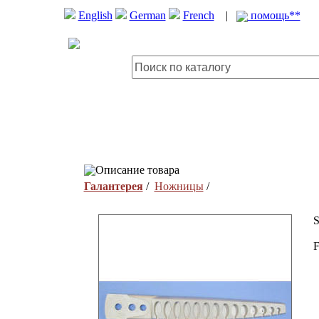
English
German
French
|
помощь**
Описание товара
Галантерея
/
Ножницы
/
S
F