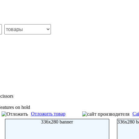
cissors
eatures on hold
Отложить товар
Са
336x280 banner
336x280 b