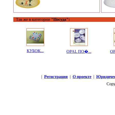
Так же в категории
"Посуда":
КУБОК...
OPAL ПО�...
OP
|
Регистрация
|
О проекте
|
Юридичес
Copy