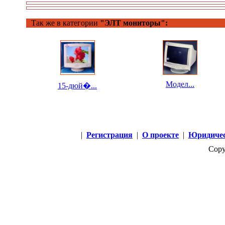
����������
������� ����� ��
������� �����,
Так же в категории
"ЭЛТ мониторы":
��������
���������� ����
������. ��������
�����
������������
����� I-MII S
�������� ���
Модел...
15-дюй�...
|
Регистрация
|
О проекте
|
Юридичес
Copy