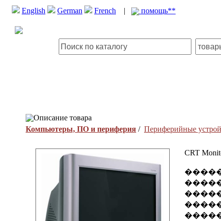
English
German
French
|
помощь**
Описание товара
Компьютеры, ПО и периферия
/
Периферийные устрой
CRT Monit
����
�����
�����
�����
�����