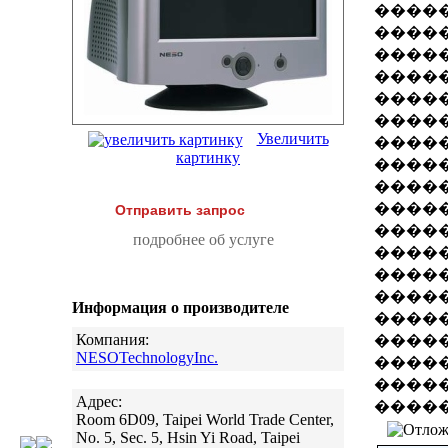
�����
�����
�����
����
�����
�����
Увеличить
�����
картинку
����
����
�����
Отправить запрос
�����
подробнее об услуге
������
�����
�����
Информация о производителе
�����
Компания:
����
NESOTechnologyInc.
�����
�����
Адрес:
�����
Room 6D09, Taipei World Trade Center,
No. 5, Sec. 5, Hsin Yi Road, Taipei