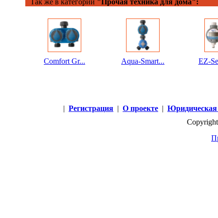
Так же в категории
"Прочая техника для дома":
Comfort Gr...
Aqua-Smart...
EZ-Se
|
Регистрация
|
О проекте
|
Юридическая
Copyright
П