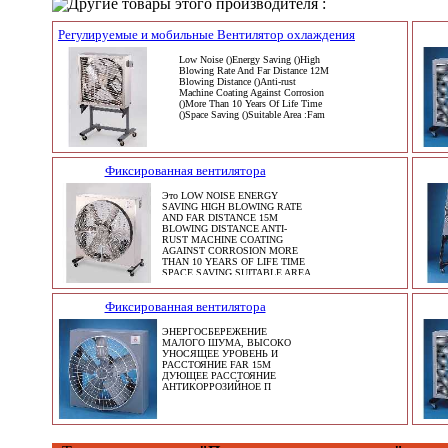
Другие товары этого производителя :
Регулируемые и мобильные Вентилятор охлаждения
Low Noise ()Energy Saving ()High
Blowing Rate And Far Distance 12M
Blowing Distance ()Anti-rust
Machine Coating Against Corrosion
()More Than 10 Years Of Life Time
()Space Saving ()Suitable Area :Fam
Фиксированная вентилятора
Это LOW NOISE ENERGY
SAVING HIGH BLOWING RATE
AND FAR DISTANCE 15M
BLOWING DISTANCE ANTI-
RUST MACHINE COATING
AGAINST CORROSION MORE
THAN 10 YEARS OF LIFE TIME
SPACE SAVING SUITABLE AREA
:FAM,FACTO
Фиксированная вентилятора
ЭНЕРГОСБЕРЕЖЕНИЕ
МАЛОГО ШУМА, ВЫСОКО
УНОСЯЩЕЕ УРОВЕНЬ И
РАССТОЯНИЕ FAR 15M
ДУЮЩЕЕ РАССТОЯНИЕ
АНТИКОРРОЗИЙНОЕ П