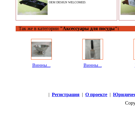
OEM DESIGN WELCOMED.
Так же в категории
"Аксессуары для посуды":
Винны...
Винны...
|
Регистрация
|
О проекте
|
Юридичес
Copy