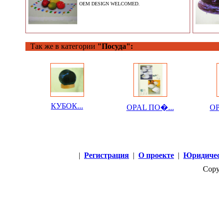
OEM DESIGN WELCOMED.
Так же в категории
"Посуда":
КУБОК...
OPAL ПО�...
OP
|
Регистрация
|
О проекте
|
Юридичес
Copy