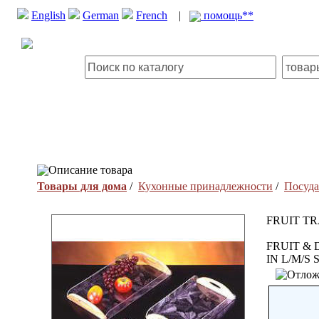
English
German
French
|
помощь**
Описание товара
Товары для дома
/
Кухонные принадлежности
/
Посуда
FRUIT TR
FRUIT & 
IN L/M/S