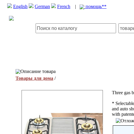
English
German
French
|
помощь**
Описание товара
Товары для дома
/
Three gas b
* Selectable
and auto sh
with patent