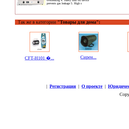
overheating 4. Safety shut off device
prevents gas leakage 5. High s
Так же в категории
"Товары для дома":
Сирен...
CFT-H101 �...
|
Регистрация
|
О проекте
|
Юридичес
Copy