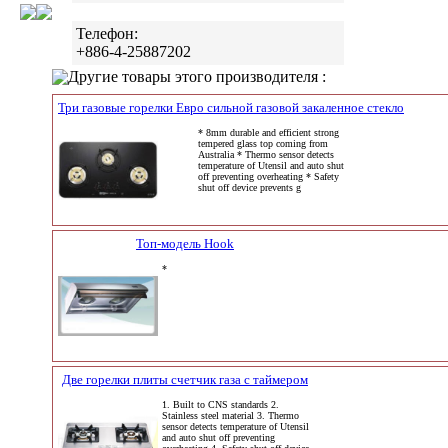
Телефон:
+886-4-25887202
Другие товары этого производителя :
Три газовые горелки Евро сильной газовой закаленное стекло
* 8mm durable and efficient strong
tempered glass top coming from
Australia * Thermo sensor detects
temperature of Utensil and auto shut
off preventing overheating * Safety
shut off device prevents g
Топ-модель Hook
*
Две горелки плиты счетчик газа с таймером
1. Built to CNS standards 2.
Stainless steel material 3. Thermo
sensor detects temperature of Utensil
and auto shut off preventing