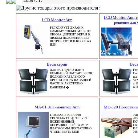
26397717
Другие товары этого производителя :
LCD Monitor Arm, н
LCD Monitor Arm
решение для 
РЕГУЛИРУЕТ ЭКРАН К
САМОМУ УДОБНОМУ УГЛУ
ОБЗОРА. ДЕРЖИТ ЭКРАН В
ЛЮБОМ ПОЛОЖЕНИИ БЕЗ
ПОТРЕБНОСТИ В КНОПКАХ
ИЛИ
Весы серии
Вес
ДЛЯ ВСТРЕЧИ 2 ИЛИ 4
For
КОМПАНИЙ НАСТАВНИКОВ.
Com
ПОЛНЫЙ КАБЕЛЬНОГО
rear
ОРГАНИЗАТОРА НА ЗАДНЕЙ
VES
ЧАСТИ К АККУРАТНО
x 1
& 8
КАБЕЛЯМ �
MA-61 ЭЛТ-монитор Arm
MD-320 Прозрачны
ГАЗОВАЯ ВЕСЕННЯЯ
УД
СИСТЕМА ГАРАНТИРУЕТ
ДИ
ПОЖИЗНЕННЫЙ
ПО
ОПЕРАЦИОННЫЙ РАЗМЕР
СК
ПЛАТФОРМЫ ДОСТАТОЧНО,
ИЛ
ЧТОБЫ ВЗЯТЬ МОН
УВ