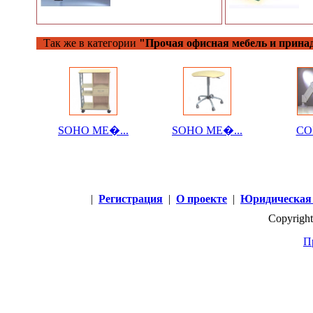
Так же в категории
"Прочая офисная мебель и прина
SOHO МЕ�...
SOHO МЕ�...
СОБ
|
Регистрация
|
О проекте
|
Юридическая
Copyright
П