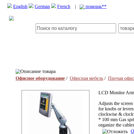
English
German
French
|
помощь**
Описание товара
Офисное оборудование
/
Офисная мебель
/
Прочая офис
LCD Monitor Ar
Adjusts the screen
for knobs or lever
clockwise & clock
* 100 mm Gas sprin
organize the cables
О