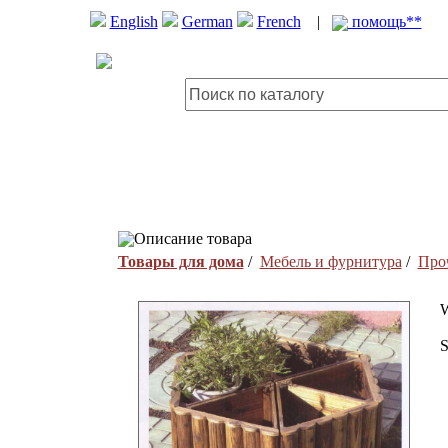
English
German
French
|
помощь**
Описание товара
Товары для дома
/
Мебель и фурнитура
/
Про