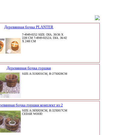
Деревянная бочка PLANTER
7-4949-0252 SIZE: DIA. 30/36 X
22H CM 7-4949-0252A: DIA. 36/42
X 24H CM
Деревянная бочка горшки
SIZE:A:35XH31CM, B:27XH28CM
ревянная бочка горшки комплект из 2
SIZE:A:38XH20CM, B:32XH17CM
CEDAR WOOD