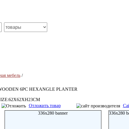
чая мебель
/
WOODEN 6PC HEXANGLE PLANTER
SIZE:62X62XH23CM
Отложить товар
Са
336x280 banner
336x280 b