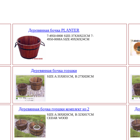
Деревянная бочка PLANTER
7-4950-0008 SIZE:37X30X22CM 7-
4950-0008A SIZE:49X36X24CM
Деревянная бочка горшки
SIZE:A:35XH31CM, B:27XH28CM
Деревянная бочка горшки комплект из 2
Де
SIZE:A:38XH20CM, B:32XH17CM
CEDAR WOOD