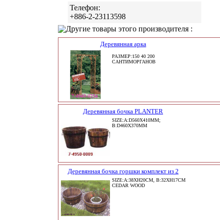
Телефон:
+886-2-23113598
Другие товары этого производителя :
Деревянная арка
РАЗМЕР:150 40 200
САНТИМОРГАНОВ
Деревянная бочка PLANTER
SIZE:A:D560X410MM;
B:D460X370MM
Деревянная бочка горшки комплект из 2
SIZE:A:38XH20CM, B:32XH17CM
CEDAR WOOD