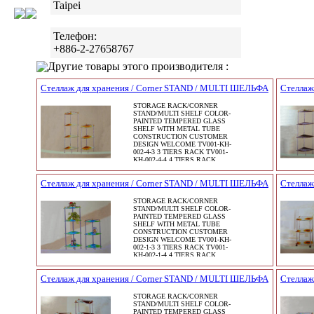
Taipei
Телефон:
+886-2-27658767
Другие товары этого производителя :
Стеллаж для хранения / Corner STAND / MULTI ШЕЛЬФА
Стеллаж
STORAGE RACK/CORNER
STAND/MULTI SHELF COLOR-
PAINTED TEMPERED GLASS
SHELF WITH METAL TUBE
CONSTRUCTION CUSTOMER
DESIGN WELCOME TV001-KH-
002-4-3 3 TIERS RACK TV001-
KH-002-4-4 4 TIERS RACK
Стеллаж для хранения / Corner STAND / MULTI ШЕЛЬФА
Стеллаж
STORAGE RACK/CORNER
STAND/MULTI SHELF COLOR-
PAINTED TEMPERED GLASS
SHELF WITH METAL TUBE
CONSTRUCTION CUSTOMER
DESIGN WELCOME TV001-KH-
002-1-3 3 TIERS RACK TV001-
KH-002-1-4 4 TIERS RACK
Стеллаж для хранения / Corner STAND / MULTI ШЕЛЬФА
Стеллаж
STORAGE RACK/CORNER
STAND/MULTI SHELF COLOR-
PAINTED TEMPERED GLASS