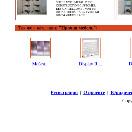
SHELF WITH METAL TUBE
CONSTRUCTION CUSTOMER
DESIGN WELCOME TV001-KH-
001-2-3 3TIERS RACK TV001-KH-
001-2-4 4TIERS RACK
Так же в категории
"Прочая мебель":
Мебел...
Display R ...
D
|
Регистрация
|
О проекте
|
Юридичес
Copy