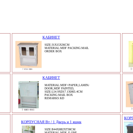
КАБИНЕТ
SIZE:31X15X36CM
MATERIAL:MDF PACKING:MAIL
ORDER BOX
КАБИНЕТ
,
MATERIAL:MDF+PAPER,LAMINATE,TOP,15MM,BACK,3MM,
DOOR,MDF PAINTED,
SIZE:L54.9XD17.1XH65.4CM
PACKING:MAIL BOX
REMARKS:KD
КОРП
КОРПУСНАЯ Вт / 1 Дверь и 1 ящик
SIZE:B44XH82XT38CM
MATERIAL:MDF. E ONE