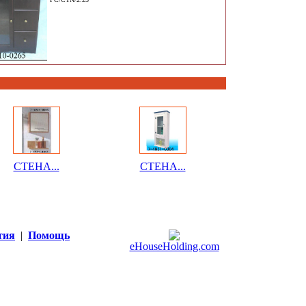
СТЕНА...
СТЕНА...
тия
|
Помощь
eHouseHolding.com