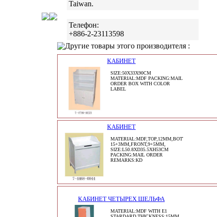
Taiwan.
Телефон:
+886-2-23113598
Другие товары этого производителя :
КАБИНЕТ
SIZE:50X33X90CM
MATERIAL:MDF PACKING:MAIL
ORDER BOX WITH COLOR
LABEL
КАБИНЕТ
MATERIAL:MDF,TOP,12MM,BOTTOM,5MM,SIDE
15+3MM,FRONT,9+5MM,
SIZE:L50.8XD35.5XH53CM
PACKING:MAIL ORDER
REMARKS:KD
КАБИНЕТ ЧЕТЫРЕХ ШЕЛЬФА
MATERIAL:MDF WITH E1
STARDARD THICKNESS:15MM