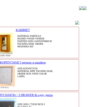
КАБИНЕТ
MATERIAL:PARTICLE
BOARD+WOOD VENEER
PAINTED SIZE:L34*D19*H60CM
PACKING:MAIL ORDER
REMARKS:KD
КОРПУСНАЯ 5 ничьих и шкафом
SIZE:62X34X72CM
MATERIAL:MDF PACKING:MAIL
ORDER BOX WITH COLOR
LABEL
УСНАЯ Вт / 3 DRAWER & одну дверь
SIZE:20X11.75X30 INCH 1
PC/CTN/2.25`