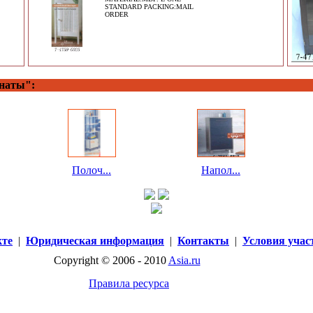
STANDARD PACKING:MAIL
ORDER
наты":
Полоч...
Напол...
кте
|
Юридическая информация
|
Контакты
|
Условия учас
Copyright © 2006 - 2010
Asia.ru
Правила ресурса