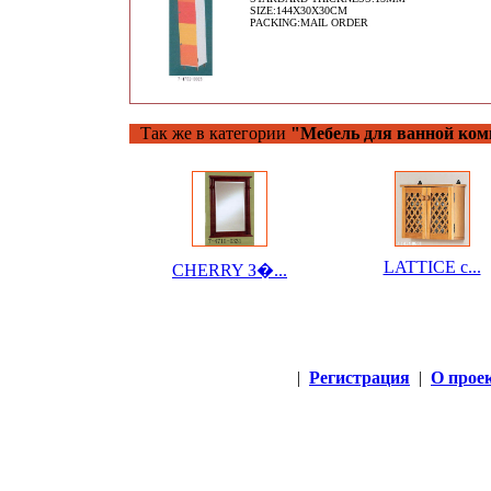
SIZE:144X30X30CM
PACKING:MAIL ORDER
Так же в категории
"Мебель для ванной ком
LATTICE с...
CHERRY З�...
|
Регистрация
|
О прое