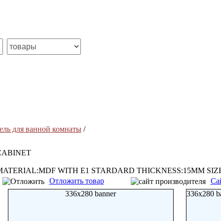
ель для ванной комнаты
/
CABINET
MATERIAL:MDF WITH E1 STARDARD THICKNESS:15MM SIZ
Отложить товар
Са
336x280 banner
336x280 b