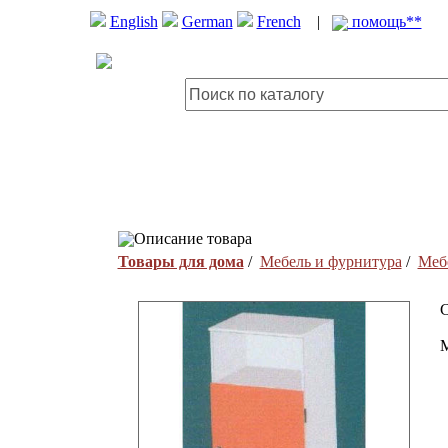
English
German
French
|
помощь**
Описание товара
Товары для дома
/
Мебель и фурнитура
/
Меб