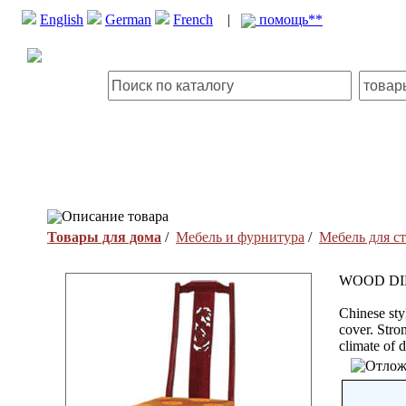
English
German
French
|
помощь**
Описание товара
Товары для дома
/
Мебель и фурнитура
/
Мебель для с
WOOD DI
Chinese st
cover. Stro
climate of d