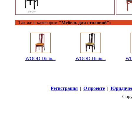
Так же в категории
"Мебель для столовой":
WOOD Dinin...
WOOD Dinin...
WO
|
Регистрация
|
О проекте
|
Юридичес
Copy