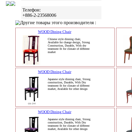
Телефон:
+886-2-23568006
Другие товары этого производителя :
WOOD Dining Chair
Chinese style dinning chair,
Available for change design, Strong
Construction, Durable, With dry
treatment fit for climate of different
market
WOOD Dining Chair
Japanese style dinning chair, Strong
construction, Durable, With Dry
treatment fit for climate of different
market, Available for other design
WOOD Dining Chair
Japanese style dinning chair, Strong
construction, Durable, With Dry
treatment fit for climate of different
market, Available for other design