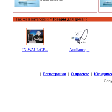
of colour brush bristle.
Так же в категории
"Товары для дома":
IN-WALL/CE...
Appliance,...
|
Регистрация
|
О проекте
|
Юридичес
Copy