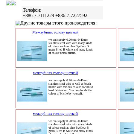
Телефон:
+886-7-7111229 +886-7-7227592
Другие товары этого производителя :
Межзубных голову щеткой
we can supply 0.20mm~0.40mm
stainless steel wire with many kinds
of colour such as blue Byellow B
green B red B white and many kinds
of colour brush bristle.
межзубных голову щеткой
we can supply 0.20mm~0.40mm
stainless steel wire as well as brush
bristle with various colours for brush
head fabrication. You can decide the
colour of bristle by yourself.
межзубных голову щеткой
we can supply 0.20mm~0.40mm
stainless steel wire with many kinds
of colour such as blue Byellow B
green B red B white and many kinds