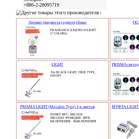
+886-2-28095719
Другие товары этого производителя :
Аромат (жидкость) однотрубные
ОС
FRAGRANCE (LIQUID) W/LIGHT
(7 COLORS)
LIGHT
PRISMA светоди
Это BLACK LIGHT, FREE TYPE,
ON/OFF
PRISMA LIGHT (Movable Type) 3-х цветов
МУФТА LIGHT (
ПУНКТ НЕТ.: МН-103S
МН-103SF ФУНКЦИЯ: ЗВУК
ВКЛЮЧЕНИЯ - ВЫКЛЮЧЕНИЯ