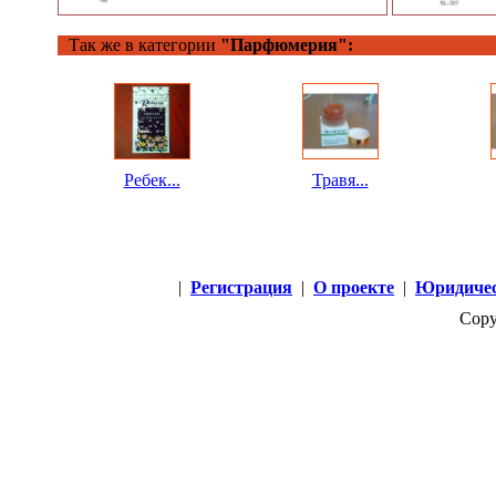
Так же в категории
"Парфюмерия":
Ребек...
Травя...
|
Регистрация
|
О проекте
|
Юридичес
Copy