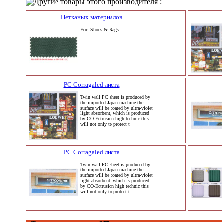
Другие товары этого производителя :
Нетканых материалов
For: Shoes & Bags
PC Corragaled листа
Twin wall PC sheet is produced by
the imported Japan machine the
surface will be coated by ultra-violet
light absorbent, which is produced
by CO-Ectrusion high technic this
will not only to protect t
PC Corragaled листа
Twin wall PC sheet is produced by
the imported Japan machine the
surface will be coated by ultra-violet
light absorbent, which is produced
by CO-Ectrusion high technic this
will not only to protect t