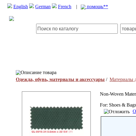
English
German
French
|
помощь**
Описание товара
Одежда, обувь, материалы и аксессуары
/
Материалы д
Non-Woven Materi
For: Shoes & Bag
О