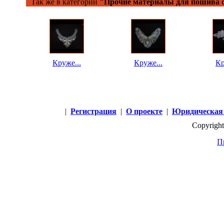
Так же в категории
"Прочие материалы для пошива о
Круже...
Круже...
Кр
|
Регистрация
|
О проекте
|
Юридическая
Copyright
П