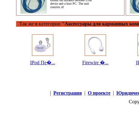
extend the distance between USB
device and a host PC. The unit
consists of
Так же в категории
"Аксессуары для карманных ком
IPod Пе�...
Firewire �...
I
|
Регистрация
|
О проекте
|
Юридичес
Copy