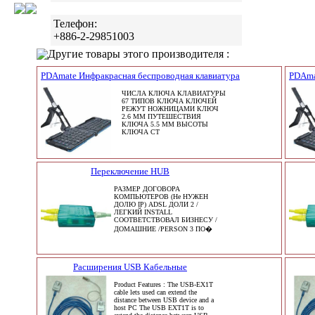
Телефон:
+886-2-29851003
Другие товары этого производителя :
PDAmate Инфракрасная беспроводная клавиатура
PDAma
ЧИСЛА КЛЮЧА КЛАВИАТУРЫ
67 ТИПОВ КЛЮЧА КЛЮЧЕЙ
РЕЖУТ НОЖНИЦАМИ КЛЮЧ
2.6 ММ ПУТЕШЕСТВИЯ
КЛЮЧА 5.5 ММ ВЫСОТЫ
КЛЮЧА СТ
Переключение HUB
РАЗМЕР ДОГОВОРА
КОМПЬЮТЕРОВ (Не НУЖЕН
ДОЛЮ IP) ADSL ДОЛИ 2 /
ЛЕГКИЙ INSTALL
СООТВЕТСТВОВАЛ БИЗНЕСУ /
ДОМАШНИЕ /PERSON 3 ПО�
Расширения USB Кабельные
Product Features : The USB-EX1T
cable lets used can extend the
distance between USB device and a
host PC The USB EXT1T is to