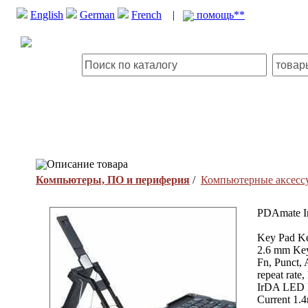
English
German
French
|
помощь**
Описание товара
Компьютеры, ПО и периферия
/
Компьютерные аксесс
PDAmate In
Key Pad K
2.6 mm Key
Fn, Punct, 
repeat rate
IrDA LED N
Current 1.