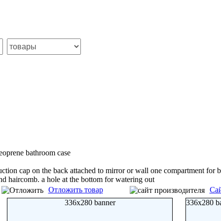
eoprene bathroom case
uction cap on the back attached to mirror or wall one compartment for b
nd haircomb. a hole at the bottom for watering out
Отложить товар
Сай
336x280 banner
336x280 b