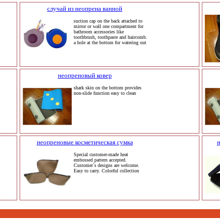
случай из неопрена ванной
suction cap on the back attached to
mirror or wall one compartment for
bathroom accessories like
toothbrush, toothpaste and haircomb.
a hole at the bottom for watering out
неопреновый ковер
shark skin on the bottom provides
non-slide function easy to clean
неопреновые косметическая сумка
н
Special customer-made heat
embossed pattern accepted.
Customer`s designs are welcome.
Easy to carry. Colorful collection