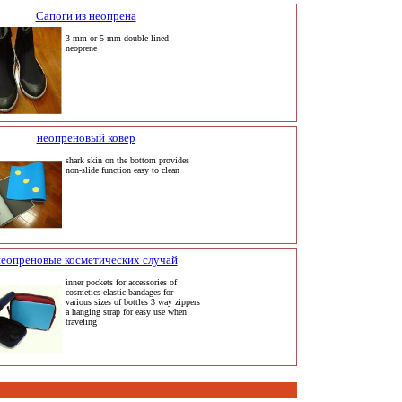
Сапоги из неопрена
3 mm or 5 mm double-lined
neoprene
неопреновый ковер
shark skin on the bottom provides
non-slide function easy to clean
еопреновые косметических случай
inner pockets for accessories of
cosmetics elastic bandages for
various sizes of bottles 3 way zippers
a hanging strap for easy use when
traveling