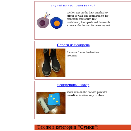
случай из неопрена ванной
suction cap on the back attached to
mirror or wall one compartment for
bathroom accessories like
toothbrush, toothpaste and haircomb.
a hole at the bottom for watering out
Сапоги из неопрена
3 mm or 5 mm double-lined
neoprene
неопреновый ковер
shark skin on the bottom provides
non-slide function easy to clean
Так же в категории
"Сумки":