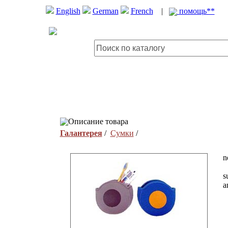
English
German
French
|
помощь**
Описание товара
Галантерея
/
Сумки
/
n
s
a