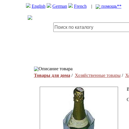
English
German
French
|
помощь**
Описание товара
Товары для дома
/
Хозяйственные товары
/
Х
B
G