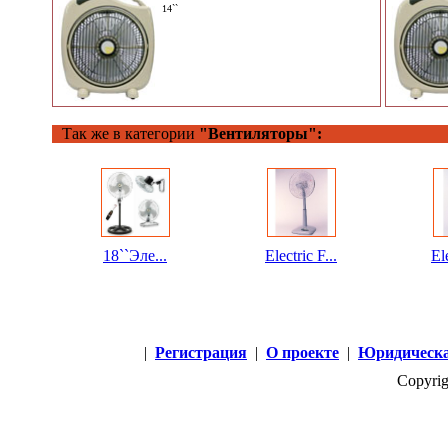
14``
Так же в категории
"Вентиляторы":
18``Эле...
Electric F...
Ele
|
Регистрация
|
О проекте
|
Юридическа
Copyrig