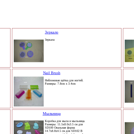
Зеркало
Зеркала
Nail Brush
Нейлоновая щётка для ногтей.
Размеры: 7.8cm x 3.4cm
Мыльница
Коробка для мыла и мыльница.
Размеры: 11.5x8.0x3.5 cм для
SD100 Овальная форма
14.7x8.8x4.5 cм для SD102 В