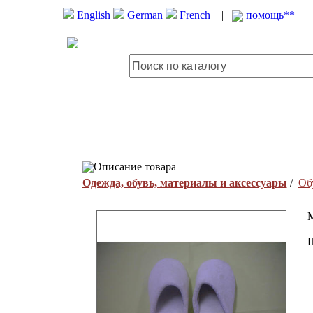
English
German
French
|
помощь**
Описание товара
Одежда, обувь, материалы и аксессуары
/
Об
M
Ш