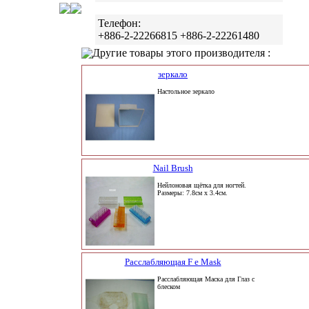
Телефон:
+886-2-22266815 +886-2-22261480
Другие товары этого производителя :
зеркало
Настольное зеркало
Nail Brush
Нейлоновая щётка для ногтей.
Размеры: 7.8cм x 3.4cм.
Расслабляющая F e Mask
Расслабляющая Маска для Глаз с
блеском