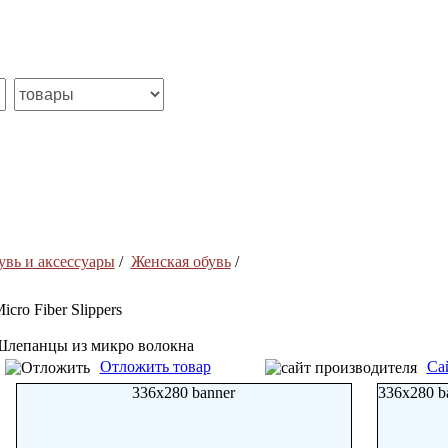
увь и аксессуары
/
Женская обувь
/
icro Fiber Slippers
лепанцы из микро волокна
Отложить товар
Са
336x280 banner
336x280 b