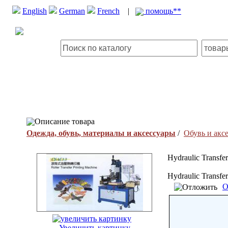
English
German
French
|
помощь**
Описание товара
Одежда, обувь, материалы и аксессуары
/
Обувь и акс
Hydraulic Transfe
Hydraulic Transfe
О
Увеличить картинку