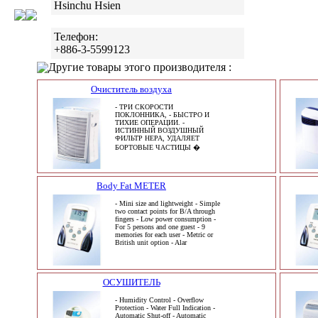
Hsinchu Hsien
Телефон:
+886-3-5599123
Другие товары этого производителя :
Очиститель воздуха
- ТРИ СКОРОСТИ
ПОКЛОННИКА, - БЫСТРО И
ТИХИЕ ОПЕРАЦИИ. -
ИСТИННЫЙ ВОЗДУШНЫЙ
ФИЛЬТР HEPA, УДАЛЯЕТ
БОРТОВЫЕ ЧАСТИЦЫ �
Body Fat METER
- Mini size and lightweight - Simple
two contact points for B/A through
fingers - Low power consumption -
For 5 persons and one guest - 9
memories for each user - Metric or
British unit option - Alar
ОСУШИТЕЛЬ
- Humidity Control - Overflow
Protection - Water Full Indication -
Automatic Shut-off - Automatic