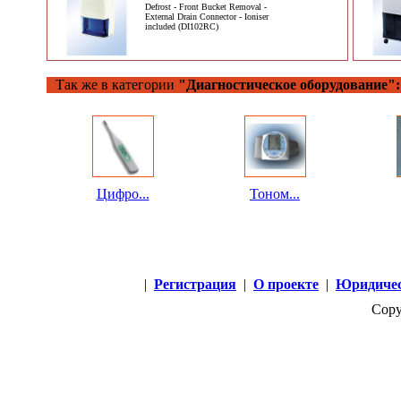
Defrost - Front Bucket Removal -
External Drain Connector - Ioniser
included (DI102RC)
Так же в категории
"Диагностическое оборудование":
Цифро...
Тоном...
|
Регистрация
|
О проекте
|
Юридичес
Copy