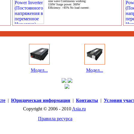
sine wave Continuous working:
150W Surge power: 300W
Efficiency: >85% No load current:
Модел...
Модел...
кте
|
Юридическая информация
|
Контакты
|
Условия учас
Copyright © 2006 - 2010
Asia.ru
Правила ресурса