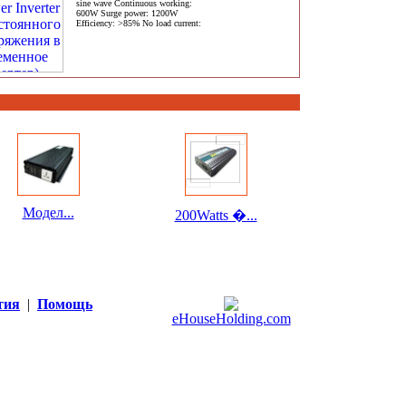
sine wave Continuous working:
600W Surge power: 1200W
Efficiency: >85% No load current:
Модел...
200Watts �...
тия
|
Помощь
eHouseHolding.com