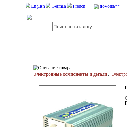
English
German
French
|
помощь**
Описание товара
Электронные компоненты и детали
/
Электр
D