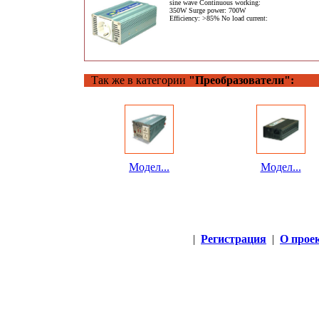
sine wave Continuous working:
350W Surge power: 700W
Efficiency: >85% No load current:
Так же в категории
"Преобразователи":
Модел...
Модел...
|
Регистрация
|
О прое