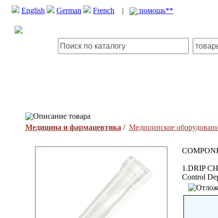
English
German
French
|
помощь**
Описание товара
Медицина и фармацевтика
/
Медицинское оборудован
COMPONE
1.DRIP C
Control Dep