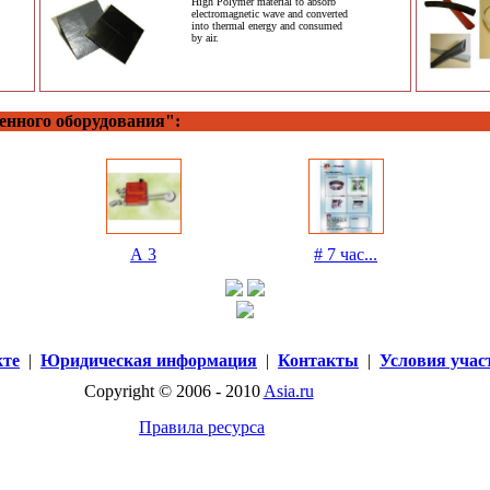
High Polymer material to absorb
electromagnetic wave and converted
into thermal energy and consumed
by air.
нного оборудования":
А 3
# 7 час...
кте
|
Юридическая информация
|
Контакты
|
Условия учас
Copyright © 2006 - 2010
Asia.ru
Правила ресурса