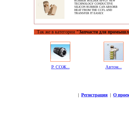
RUBBER HOLDER APPLY NEW
TECHNOLOGY CONDUCTIVE
SILICON RUBBER CAN ABSORB
HEAT FROM THE CCFL AND
TRANSFER IT EASILY.
Так же в категории
"Запчасти для промышле
Р. СОЖ...
Автом...
|
Регистрация
|
О прое