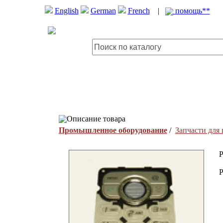
English
German
French
|
помощь**
Описание товара
Промышленное оборудование
/
Запчасти для
P
P