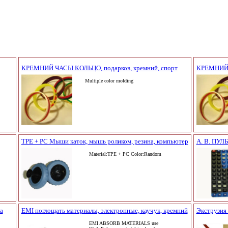
КРЕМНИЙ ЧАСЫ КОЛЬЦО, подарков, кремний, спорт
КРЕМНИЙ Ч
Multiple color molding
TPE + PC Мыши каток, мышь роликом, резина, компьютер
А. В. ПУЛЬ
Material:TPE + PC Color:Random
а
EMI поглощать материалы, электронные, каучук, кремний
Экструзия 
EMI ABSORB MATERIALS use