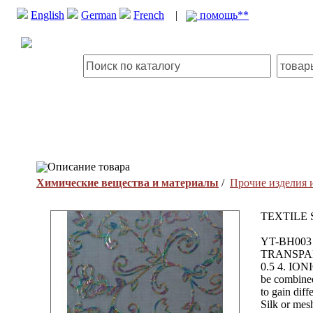
English
German
French
|
помощь**
Описание товара
Химические вещества и материалы
/
Прочие изделия
TEXTILE 
YT-BH003
TRANSPAR
0.5 4. ION
be combined
to gain dif
Silk or mesh