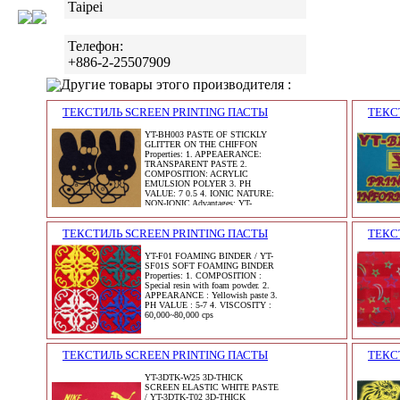
Taipei
Телефон:
+886-2-25507909
Другие товары этого производителя :
ТЕКСТИЛЬ SCREEN PRINTING ПАСТЫ
ТЕКС
YT-BH003 PASTE OF STICKLY
GLITTER ON THE CHIFFON
Properties: 1. APPEAERANCE:
TRANSPARENT PASTE 2.
COMPOSITION: ACRYLIC
EMULSION POLYER 3. PH
VALUE: 7 0.5 4. IONIC NATURE:
NON-IONIC Advantages: YT-
ТЕКСТИЛЬ SCREEN PRINTING ПАСТЫ
ТЕКС
YT-F01 FOAMING BINDER / YT-
SF01S SOFT FOAMING BINDER
Properties: 1. COMPOSITION :
Special resin with foam powder. 2.
APPEARANCE : Yellowish paste 3.
PH VALUE : 5-7 4. VISCOSITY :
60,000~80,000 cps
ТЕКСТИЛЬ SCREEN PRINTING ПАСТЫ
ТЕКС
YT-3DTK-W25 3D-THICK
SCREEN ELASTIC WHITE PASTE
/ YT-3DTK-T02 3D-THICK