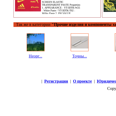
SCREEN ELASTIC
TRANSPARENT PASTE Properties:
1. APPEARANCE : YT-3DTK-W25
: White Paste / YT-3DTK-T02 :
Milky Paste 2. PH VALUE
Так же в категории
"Прочие изделия и компоненты 
Неорг...
Точны...
|
Регистрация
|
О проекте
|
Юридичес
Copy