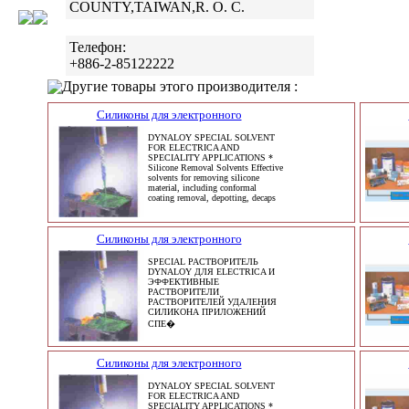
COUNTY,TAIWAN,R. O. C.
Телефон:
+886-2-85122222
Другие товары этого производителя :
Силиконы для электронного
DYNALOY SPECIAL SOLVENT
FOR ELECTRICA AND
SPECIALITY APPLICATIONS *
Silicone Removal Solvents Effective
solvents for removing silicone
material, including conformal
coating removal, depotting, decaps
Силиконы для электронного
SPECIAL РАСТВОРИТЕЛЬ
DYNALOY ДЛЯ ELECTRICA И
ЭФФЕКТИВНЫЕ
РАСТВОРИТЕЛИ
РАСТВОРИТЕЛЕЙ УДАЛЕНИЯ
СИЛИКОНА ПРИЛОЖЕНИЙ
СПЕ�
Силиконы для электронного
DYNALOY SPECIAL SOLVENT
FOR ELECTRICA AND
SPECIALITY APPLICATIONS *