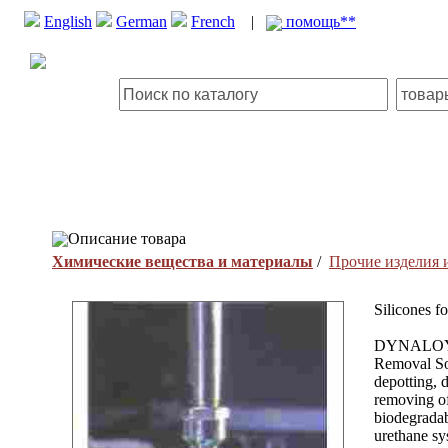
English
German
French
|
помощь**
Описание товара
Химические вещества и материалы
/
Прочие изделия
Silicones fo
DYNALOY 
Removal Sol
depotting, 
removing of
biodegradab
urethane sy