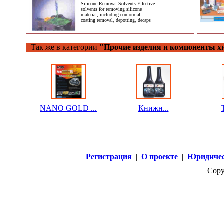
Silicone Removal Solvents Effective
solvents for removing silicone
material, including conformal
coating removal, depotting, decaps
Так же в категории
"Прочие изделия и компоненты 
NANO GOLD ...
Книжн...
|
Регистрация
|
О проекте
|
Юридичес
Copy