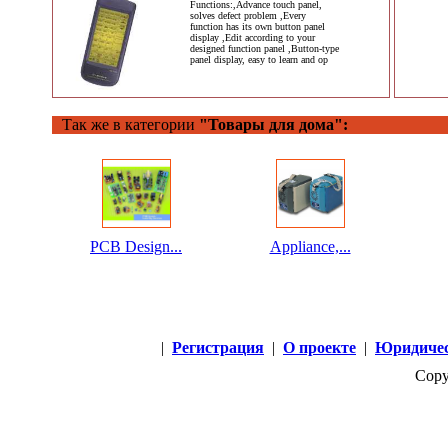
Functions:,Advance touch panel,
solves defect problem ,Every
function has its own button panel
display ,Edit according to your
designed function panel ,Button-type
panel display, easy to learn and op
Так же в категории
"Товары для дома":
PCB Design...
Appliance,...
|
Регистрация
|
О проекте
|
Юридичес
Copy